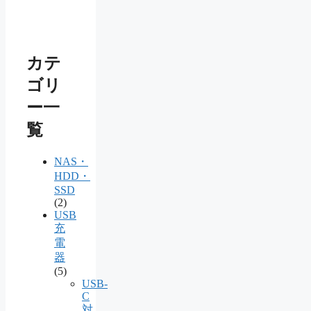
カテ
ゴリ
ー一
覧
NAS・
HDD・
SSD
(2)
USB
充
電
器
(5)
USB-
C
対