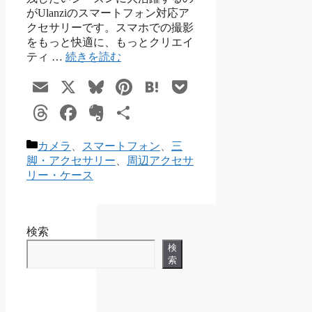
がUlanziのスマートフォン対応ア
クセサリーです。スマホでの撮影
をもっと快適に、もっとクリエイ
ティ …
続きを読む
Email
X
Bluesky
Pinterest
Hatena
Pocket
Threads
Facebook
Evernote
共
有
カ
カメラ
、
スマートフォン
、
三
テ
脚・アクセサリー
、
周辺アクセサ
ゴ
リー・ケース
リ
ー
検索
検
索