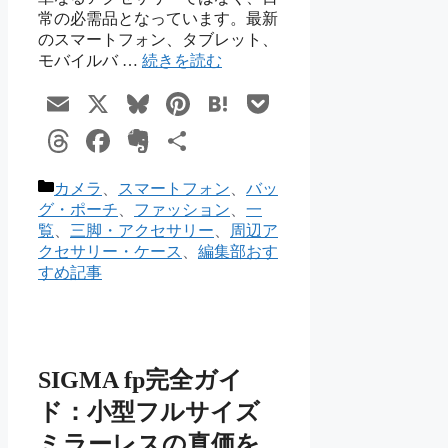
常の必需品となっています。最新
のスマートフォン、タブレット、
モバイルバ …
続きを読む
Email
X
Bluesky
Pinterest
Hatena
Pocket
Threads
Facebook
Evernote
共
有
カ
カメラ
、
スマートフォン
、
バッ
テ
グ・ポーチ
、
ファッション
、
一
ゴ
覧
、
三脚・アクセサリー
、
周辺ア
リ
クセサリー・ケース
、
編集部おす
ー
すめ記事
SIGMA fp完全ガイ
ド：小型フルサイズ
ミラーレスの真価を