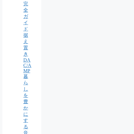
完
全
ガ
イ
ド
据
え
置
き
DA
C/A
MP
暮
ら
し
を
豊
か
に
す
る
音