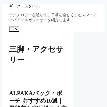
コ
ギーク・スタイル
ン
テクノロジーを通じて、日常を楽しくするスマート
テ
デバイスやガジェットを紹介します。
ン
ツ
メ
へ
ニ
ス
ュ
キ
ー
ッ
三脚・アクセサ
プ
リー
ALPAKAバッグ・ポ
ーチ おすすめ10選｜