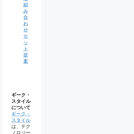
組
み
合
わ
せ
セ
ッ
ト
提
案
ギーク・
スタイル
について
ギーク・
スタイル
は、テク
ノロジー