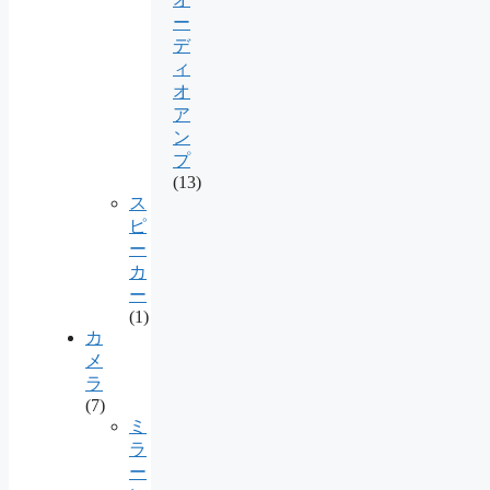
ー
デ
ィ
オ
ア
ン
プ
(13)
ス
ピ
ー
カ
ー
(1)
カ
メ
ラ
(7)
ミ
ラ
ー