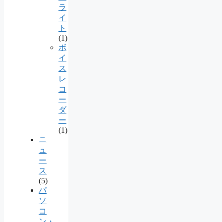
ラ
イ
ト
(1)
ボ
イ
ス
レ
コ
ー
ダ
ー
(1)
ニ
ュ
ー
ス
(5)
パ
ソ
コ
ン・