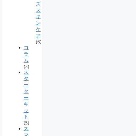
ズ
ス
キ
ン
ケ
ア
(6)
コ
ラ
ム
(3)
ス
タ
ー
タ
ー
キ
ッ
ト
(5)
ス
マ