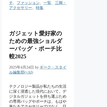
テ
チ
、
ファッション
、
一覧
、
三脚・
ゴ
アクセサリー
、
特集
リ
ー
ガジェット愛好家の
ための最強ショルダ
ーバッグ・ポーチ比
較2025
2025年4月24日
by
ギーク・スタイ
ル編集部(+AI)
テクノロジー製品が私たちの生活
に深く浸透した現代において、デ
ジタルガジェットを持ち運ぶため
の専用バッグやポーチは、もはや
単なるアクセサリーではなく、日