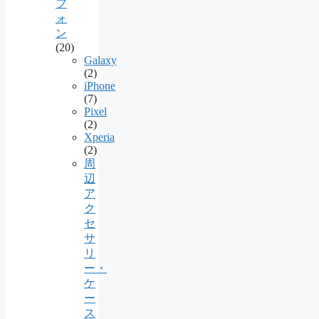
フ
ォ
ン
(20)
Galaxy
(2)
iPhone
(7)
Pixel
(2)
Xperia
(2)
周
辺
ア
ク
セ
サ
リ
ー・
ケ
ー
ス