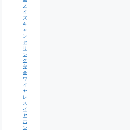
ノ
イ
ズ
キ
ャ
ン
セ
リ
ン
グ
完
全
ワ
イ
ヤ
レ
ス
イ
ヤ
ホ
ン