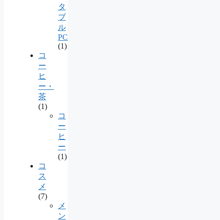
タ
ブ
ル
PC
(1)
コ
ー
ヒ
ー・
茶
(1)
コ
ー
ヒ
ー
(1)
コ
ス
メ
(7)
メ
ン