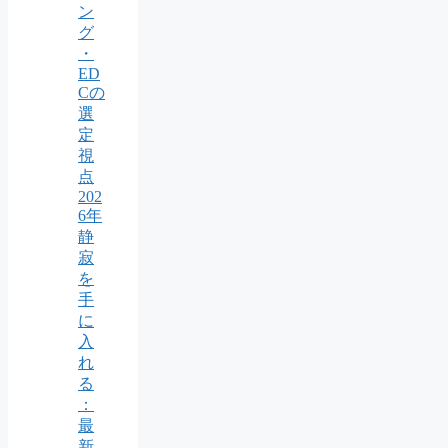
ン
グ
・
ED
Cの
選
定
視
点
202
6年
静
寂
を
手
に
入
れ
る
：
最
新