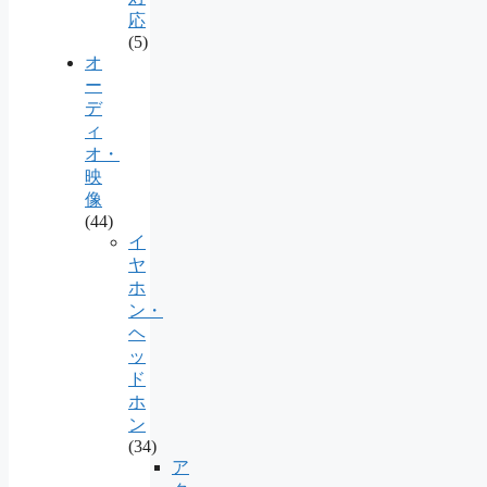
応
(5)
オ
ー
デ
ィ
オ・
映
像
(44)
イ
ヤ
ホ
ン・
ヘ
ッ
ド
ホ
ン
(34)
ア