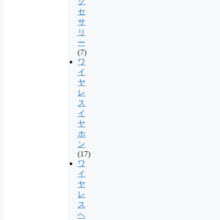
ク
セ
サ
リ
ー
(7)
ワ
イ
ヤ
レ
ス
イ
ヤ
ホ
ン
(17)
ワ
イ
ヤ
レ
ス
ヘ