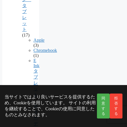
タ
ブ
レ
ッ
ト
(17)
Apple
(3)
Chromebook
(1)
E
Ink
タ
ブ
レ
ッ
ト
当サイトではより良いサービスを提供するた
同
拒
(2)
め、Cookieを使用しています。 サイトの利用
意
否
カ
を継続することで、Cookieの使用に同意した
す
す
ラ
る
る
ものとみなされます。
ー
デ