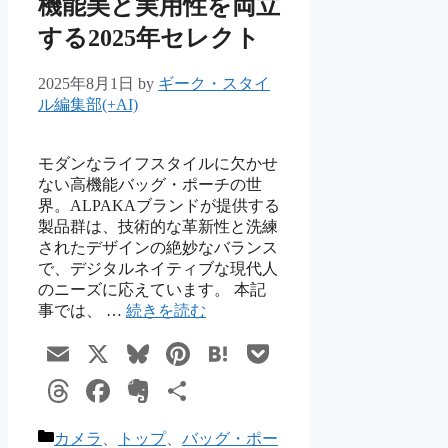
機能美と実用性を両立
する2025年セレクト
2025年8月1日
by
ギーク・スタイ
ル編集部(+AI)
モダンなライフスタイルに欠かせ
ない高機能バッグ・ポーチの世
界。ALPAKAブランドが提供する
製品群は、技術的な革新性と洗練
されたデザインの絶妙なバランス
で、デジタルネイティブな現代人
のニーズに応えています。 本記
事では、 …
続きを読む
Email
X
Bluesky
Pinterest
Hatena
Pocket
Threads
Facebook
Evernote
共
有
カ
カメラ
、
トップ
、
バッグ・ポー