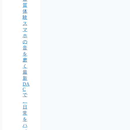
質
体
験
ス
マ
ホ
の
音
を
磨
く
最
新
DA
C
で
、
日
常
を
ハ