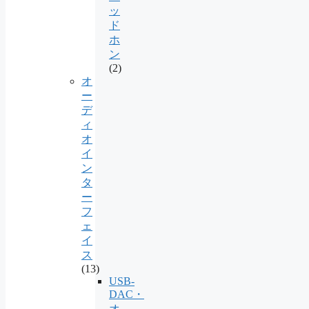
ッ
ド
ホ
ン
(2)
オ
ー
デ
ィ
オ
イ
ン
タ
ー
フ
ェ
イ
ス
(13)
USB-
DAC・
オ