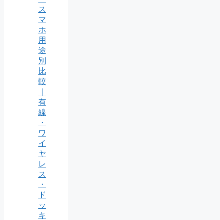
ス
マ
ホ
用
途
別
比
較
｜
有
線
・
ワ
イ
ヤ
レ
ス
・
ド
ッ
キ