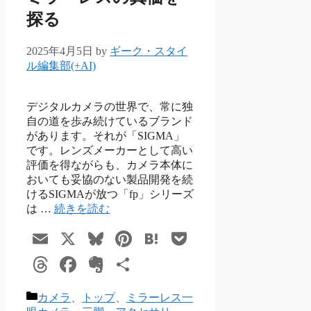
探る
2025年4月5日
by
ギーク・スタイ
ル編集部(+AI)
デジタルカメラの世界で、常に独
自の道を歩み続けているブランド
があります。それが「SIGMA」
です。レンズメーカーとして高い
評価を得ながらも、カメラ本体に
おいても妥協のない製品開発を続
けるSIGMAが放つ「fp」シリーズ
は …
続きを読む
Email
X
Bluesky
Pinterest
Hatena
Pocket
Threads
Facebook
Evernote
共
有
カ
カメラ
、
トップ
、
ミラーレス一
テ