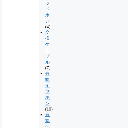
ッ
ド
ホ
ン
(4)
交
換
ケ
ー
ブ
ル
(7)
有
線
イ
ヤ
ホ
ン
(10)
有
線
ヘ