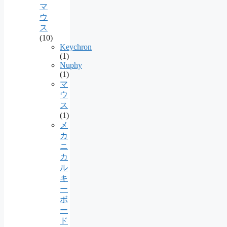
マ
ウ
ス
(10)
Keychron
(1)
Nuphy
(1)
マ
ウ
ス
(1)
メ
カ
ニ
カ
ル
キ
ー
ボ
ー
ド