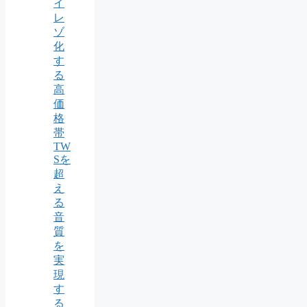
イ
レ
ゾ
化
す
る
高
価
格
帯
TW
Sを
超
え
る
音
質
を
実
現
す
る