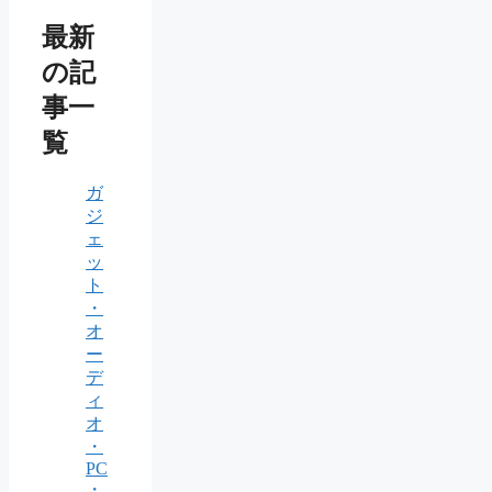
最新
の記
事一
覧
ガ
ジ
ェ
ッ
ト
・
オ
ー
デ
ィ
オ
・
PC
・