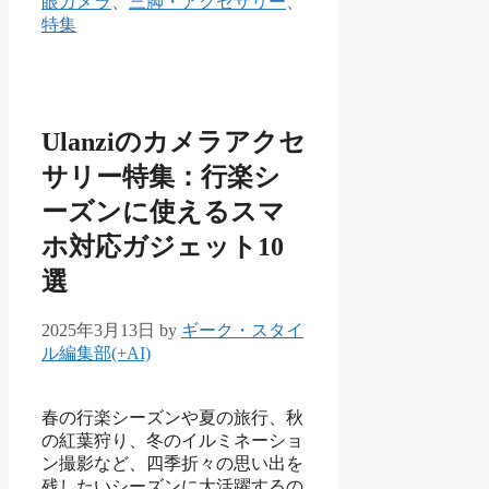
眼カメラ
、
三脚・アクセサリー
、
ゴ
特集
リ
ー
Ulanziのカメラアクセ
サリー特集：行楽シ
ーズンに使えるスマ
ホ対応ガジェット10
選
2025年3月13日
by
ギーク・スタイ
ル編集部(+AI)
春の行楽シーズンや夏の旅行、秋
の紅葉狩り、冬のイルミネーショ
ン撮影など、四季折々の思い出を
残したいシーズンに大活躍するの