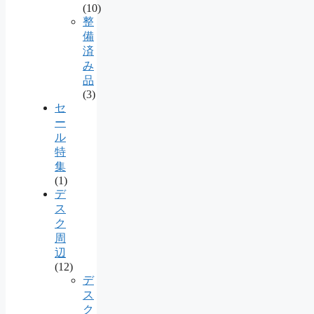
(10)
整
備
済
み
品
(3)
セ
ー
ル
特
集
(1)
デ
ス
ク
周
辺
(12)
デ
ス
ク