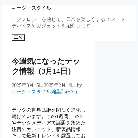
コ
ギーク・スタイル
ン
テクノロジーを通じて、日常を楽しくするスマート
テ
デバイスやガジェットを紹介します。
ン
ツ
メ
へ
ニ
ス
ュ
キ
ー
ッ
今週気になったテッ
プ
ク情報（3月14日）
2025年3月15日
2025年2月14日
by
ギーク・スタイル編集部(+AI)
テックの世界は絶え間なく進化し
続けています。この1週間、SNS
やテックメディアで話題を集めた
注目のガジェット、新製品情報、
そして最新トレンドを厳選してお