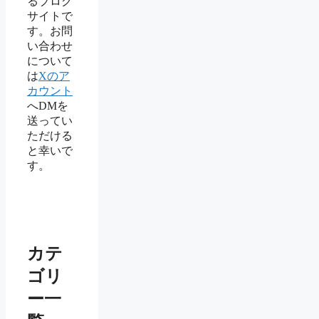
るブログ
サイトで
す。お問
い合わせ
について
は
Xのア
カウント
へDMを
送ってい
ただける
と幸いで
す。
カテ
ゴリ
ー一